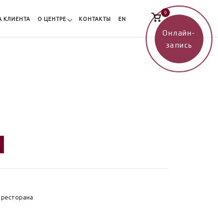
0
Просмотр
А КЛИЕНТА
О ЦЕНТРЕ
КОНТАКТЫ
EN
корзины
покупок
Онлайн-
запись
 ресторана