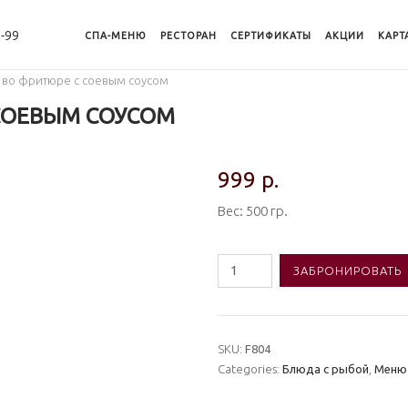
8-99
СПА-МЕНЮ
РЕСТОРАН
CЕРТИФИКАТЫ
АКЦИИ
КАРТ
а во фритюре с соевым соусом
 СОЕВЫМ СОУСОМ
999
р.
Вес: 500 гр.
Количество
ЗАБРОНИРОВАТЬ
товара
#F804
Рыба
SKU:
F804
во
Categories:
Блюда с рыбой
,
Меню
фритюре
с