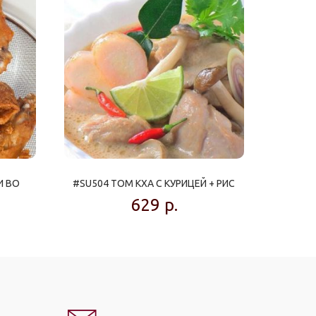
И ВО
#SU504 ТОМ КХА С КУРИЦЕЙ + РИС
629
р.