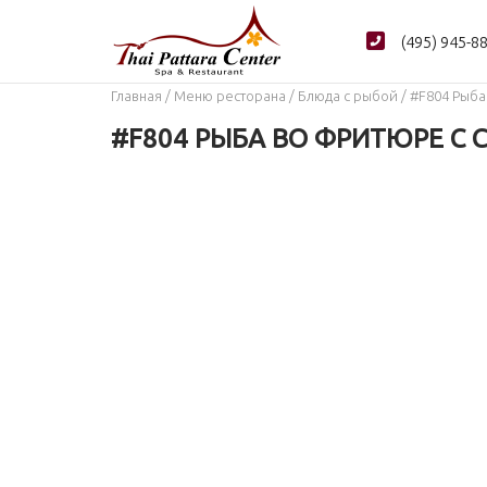
Перейти
к
(495) 945-8
содержанию
Главная
/
Меню ресторана
/
Блюда с рыбой
/ #F804 Рыб
#F804 РЫБА ВО ФРИТЮРЕ С