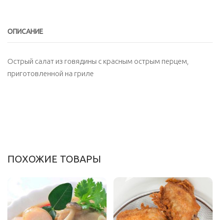
говяжьего
стейка
с
ОПИСАНИЕ
листьями
мяты
Острый cалат из говядины с красным острым перцем,
и
приготовленной на гриле
перцем
чили
ПОХОЖИЕ ТОВАРЫ