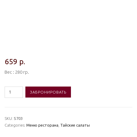
659
р.
Вес : 280 гр.
Количество
ЗАБРОНИРОВАТЬ
товара
#S703
Тёплый
SKU:
S703
острый
Categories:
Меню ресторана
,
Тайские салаты
салат
из