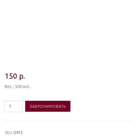
150
р.
Вес : 500 мл.
Количество
ЗАБРОНИРОВАТЬ
товара
#D912
Кока-
SKU:
D912
Кола