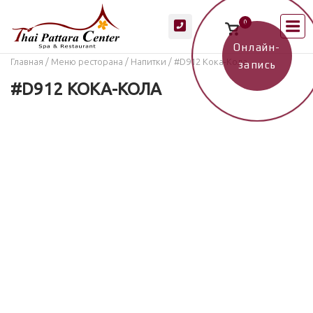
Перейти
М
0
к
Просмотр
корзины
содержанию
покупок
Онлайн-
Главная
/
Меню ресторана
/
Напитки
/ #D912 Кока-Кола
запись
#D912 КОКА-КОЛА