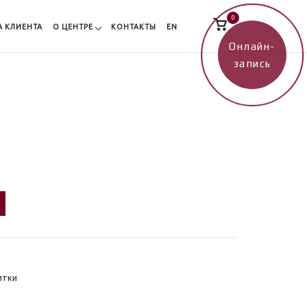
0
Просмотр
А КЛИЕНТА
О ЦЕНТРЕ
КОНТАКТЫ
EN
корзины
покупок
Онлайн-
запись
итки