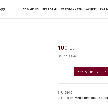
8-99
СПА-МЕНЮ
РЕСТОРАН
CЕРТИФИКАТЫ
АКЦИИ
КАРТ
100
р.
Вес : 500 мл.
Количество
ЗАБРОНИРОВАТЬ
товара
#D910
Вода
SKU:
D910
Categories:
Меню ресторана
,
Нап