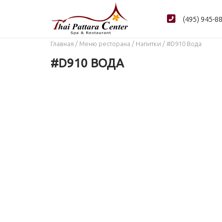
Перейти
к
(495) 945-8
содержанию
Главная
/
Меню ресторана
/
Напитки
/ #D910 Вода
#D910 ВОДА