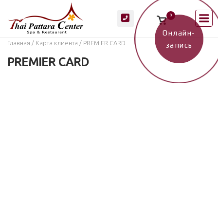
Перейти
М
0
к
Просмотр
корзины
содержанию
покупок
Онлайн-
Главная
/
Карта клиента
/ PREMIER CARD
запись
PREMIER CARD