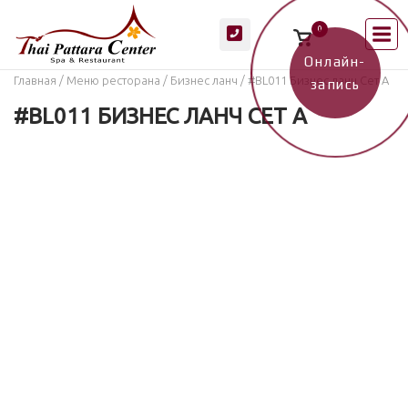
Перейти
М
0
к
Просмотр
корзины
содержанию
покупок
Онлайн-
Главная
/
Меню ресторана
/
Бизнес ланч
/ #BL011 Бизнес ланч Сет A
запись
#BL011 БИЗНЕС ЛАНЧ СЕТ A