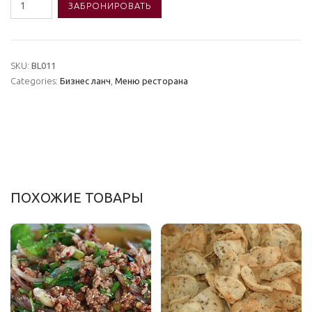
Количество
ЗАБРОНИРОВАТЬ
товара
#BL011
Бизнес
SKU:
BL011
ланч
Categories:
Бизнес ланч
,
Меню ресторана
Сет
A
ПОХОЖИЕ ТОВАРЫ