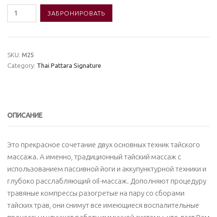
Количество
ЗАБРОНИРОВАТЬ
товара
25.
Программа
SKU:
M25
«Энергия
Category:
Thai Pattara Signature
жизни»
90
мин.
ОПИСАНИЕ
Это прекрасное сочетание двух основных техник тайского
массажа. А именно, традиционный тайский массаж с
использованием пассивной йоги и аккупунктурной техники и
глубоко расслабляющий oil-массаж. Дополняют процедуру
травяные компрессы разогретые на пару со сборами
тайских трав, они снимут все имеющиеся воспалительные