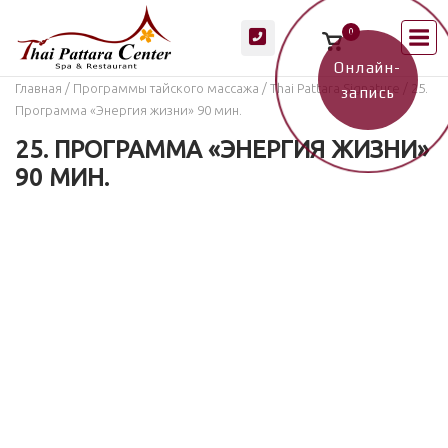
Перейти
М
0
к
Просмотр
корзины
содержанию
покупок
Онлайн-
Главная
/
Программы тайского массажа
/
Thai Pattara Signature
/ 25.
запись
Программа «Энергия жизни» 90 мин.
25. ПРОГРАММА «ЭНЕРГИЯ ЖИЗНИ»
90 МИН.