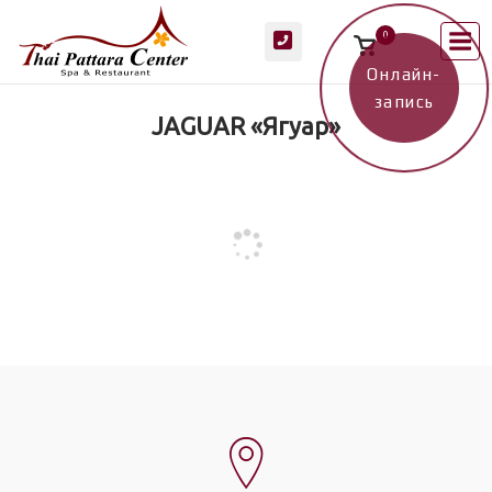
Перейти
М
0
к
Просмотр
корзины
содержанию
покупок
Онлайн-
запись
JAGUAR «Ягуар»